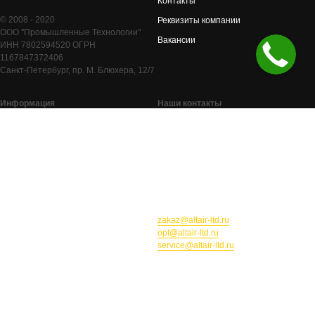
Контакты
© 2008 - 2020
Реквизиты компании
ООО "Промышленные Технологии"
Вакансии
ИНН 7802594520 ОГРН
1167847372406
Санкт-Петербург, пр. М. Блюхера, 12/7
Информация
Наши контакты
Каталог товаров
Москва, ул. Автомоторная, д. 7
Санкт-Петербург, пр. М. Блюхера, 12/7
Оплата и доставка
8 812 416-98-97
Сервис и гарантия
8 800 100-91-54
Оптовые продажи
zakaz@altair-ltd.ru
- отдел продаж
opt@altair-ltd.ru
- для дилеров
service@altair-ltd.ru
- сервис и гарантия