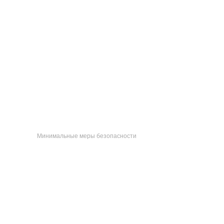
Как уберечь свой дом от
пожаров и протечек
Минимальные меры безопасности