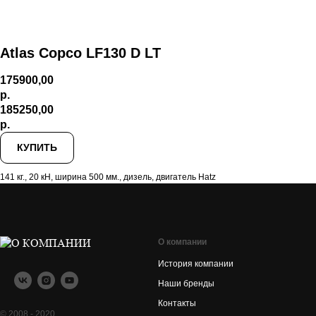
Atlas Copco LF130 D LT
175900,00
р.
185250,00
р.
КУПИТЬ
141 кг., 20 кН, ширина 500 мм., дизель, двигатель Hatz
О компании
История компании
Наши бренды
Контакты
© 2008 - 2020