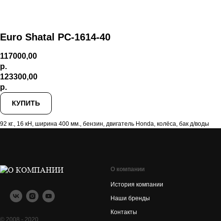
Euro Shatal PC-1614-40
117000,00
р.
123300,00
р.
КУПИТЬ
92 кг., 16 кН, ширина 400 мм., бензин, двигатель Honda, колёса, бак д/воды
О компании
История компании
Наши бренды
Контакты
© 2008 - 2020